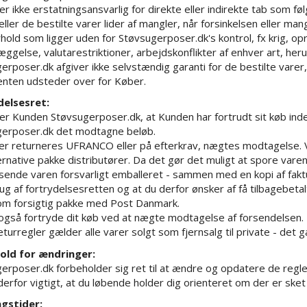
er ikke erstatningsansvarlig for direkte eller indirekte tab som fø
eller de bestilte varer lider af mangler, når forsinkelsen eller ma
rhold som ligger uden for Støvsugerposer.dk's kontrol, fx krig, opr
æggelse, valutarestriktioner, arbejdskonflikter af enhver art, heru
erposer.dk afgiver ikke selvstændig garanti for de bestilte vare
nten udsteder over for Køber.
delsesret:
r Kunden Støvsugerposer.dk, at Kunden har fortrudt sit køb inden
erposer.dk det modtagne beløb.
er returneres UFRANCO eller på efterkrav, nægtes modtagelse. 
ternative pakke distributører. Da det gør det muligt at spore vare
sende varen forsvarligt emballeret - sammen med en kopi af faktur
ug af fortrydelsesretten og at du derfor ønsker af få tilbagebetal
om forsigtig pakke med Post Danmark.
også fortryde dit køb ved at nægte modtagelse af forsendelsen.
turregler gælder alle varer solgt som fjernsalg til private - det g
old for ændringer:
erposer.dk forbeholder sig ret til at ændre og opdatere de regle
derfor vigtigt, at du løbende holder dig orienteret om der er sket
ngstider: