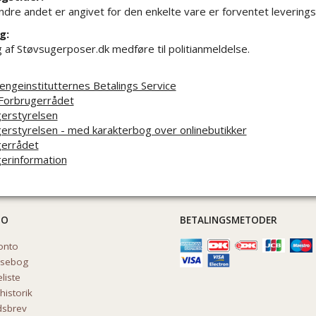
dre andet er angivet for den enkelte vare er forventet leverings
g:
 af Støvsugerposer.dk medføre til politianmeldelse.
engeinstitutternes Betalings Service
Forbrugerrådet
erstyrelsen
erstyrelsen - med karakterbog over onlinebutikker
gerrådet
erinformation
TO
BETALINGSMETODER
onto
ssebog
liste
historik
sbrev