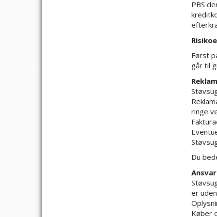
PBS der
kreditk
efterkr
Risikoe
Først p
går til
Reklam
Støvsug
Reklamat
ringe v
Faktura
Eventue
Støvsug
Du bede
Ansvar
Støvsug
er uden
Oplysni
Køber o