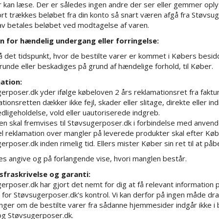
 kan læse. Der er således ingen andre der ser eller gemmer opl
ort trækkes beløbet fra din konto så snart væren afgå fra Støvs
av betales beløbet ved modtagelse af varen.
n for hændelig undergang eller forringelse:
å det tidspunkt, hvor de bestilte varer er kommet i Købers besidde
 grunde eller beskadiges på grund af hændelige forhold, til Køber.
ation:
erposer.dk yder ifølge købeloven 2 års reklamationsret fra faktur
ionsretten dækker ikke fejl, skader eller slitage, direkte eller in
edligeholdelse, vold eller uautoriserede indgreb.
en skal fremvises til Støvsugerposer.dk i forbindelse med anvend
l reklamation over mangler på leverede produkter skal efter Køb
erposer.dk inden rimelig tid. Ellers mister Køber sin ret til at på
s angive og på forlangende vise, hvori manglen består.
sfraskrivelse og garanti:
erposer.dk har gjort det nemt for dig at få relevant information
 for Støvsugerposer.dk's kontrol. Vi kan derfor på ingen måde drag
nger om de bestilte varer fra sådanne hjemmesider indgår ikke i b
g Støvsugerposer.dk.