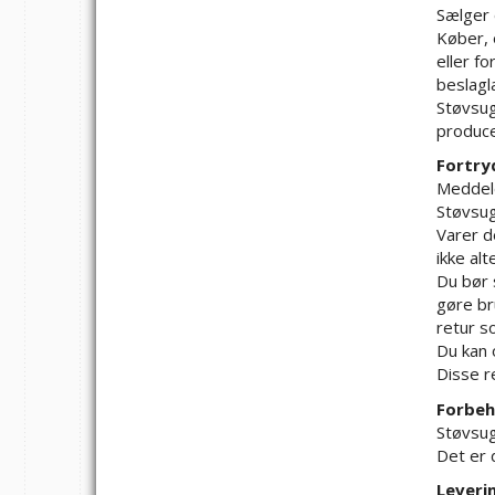
Sælger 
Køber, 
eller fo
beslagl
Støvsug
produce
Fortry
Meddele
Støvsug
Varer d
ikke al
Du bør 
gøre br
retur s
Du kan 
Disse re
Forbeh
Støvsug
Det er 
Leveri