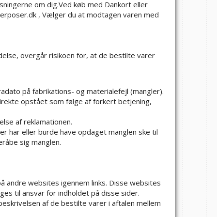
ysningerne om dig.Ved køb med Dankort eller
ugerposer.dk , Vælger du at modtagen varen med
lse, overgår risikoen for, at de bestilte varer
adato på fabrikations- og materialefejl (mangler).
direkte opstået som følge af forkert betjening,
else af reklamationen.
er har eller burde have opdaget manglen ske til
beråbe sig manglen.
 på andre websites igennem links. Disse websites
es til ansvar for indholdet på disse sider.
eskrivelsen af de bestilte varer i aftalen mellem