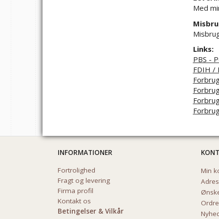
Med min
Misbru
Misbrug
Links:
PBS - P
FDIH / 
Forbrug
Forbrug
Forbru
Forbrug
INFORMATIONER
KON
Fortrolighed
Min k
Fragt og levering
Adre
Firma profil
Ønske
Kontakt os
Ordre
Betingelser & Vilkår
Nyhed