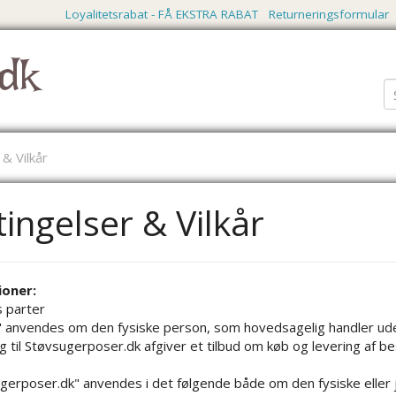
Loyalitetsrabat - FÅ EKSTRA RABAT
Returneringsformular
dk
& Vilkår
ingelser & Vilkår
ioner:
s parter
 anvendes om den fysiske person, som hovedsagelig handler uden
ing til Støvsugerposer.dk afgiver et tilbud om køb og levering af b
gerposer.dk" anvendes i det følgende både om den fysiske eller