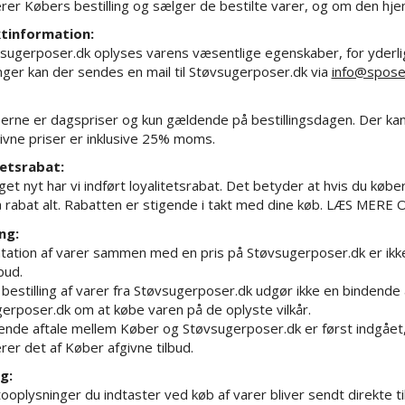
rer Købers bestilling og sælger de bestilte varer, og om den hj
tinformation:
sugerposer.dk oplyses varens væsentlige egenskaber, for yderlig
nger kan der sendes en mail til Støvsugerposer.dk via
info@spose
iserne er dagspriser og kun gældende på bestillingsdagen. Der k
givne priser er inklusive 25% moms.
tetsrabat:
t nyt har vi indført loyalitetsrabat. Det betyder at hvis du køber s
 rabat alt. Rabatten er stigende i takt med dine køb.
LÆS MERE 
ing:
ation af varer sammen med en pris på Støvsugerposer.dk er ikke e
bud.
bestilling af varer fra Støvsugerposer.dk udgør ikke en bindende 
erposer.dk om at købe varen på de oplyste vilkår.
ende aftale mellem Køber og Støvsugerposer.dk er først indgået
rer det af Køber afgivne tilbud.
g:
ooplysninger du indtaster ved køb af varer bliver sendt direkte ti