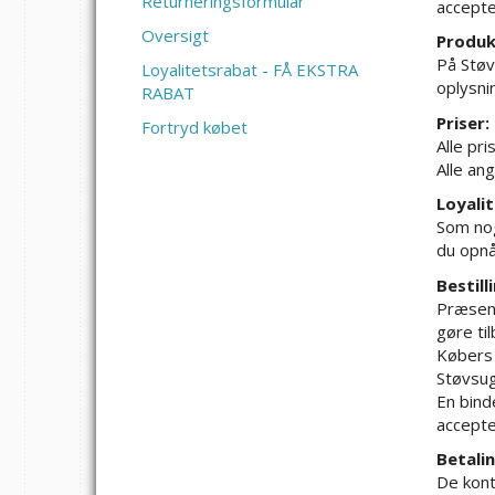
Returneringsformular
accepte
Oversigt
Produk
På Støv
Loyalitetsrabat - FÅ EKSTRA
oplysni
RABAT
Priser:
Fortryd købet
Alle pr
Alle an
Loyali
Som noge
du opnå
Bestill
Præsent
gøre til
Købers 
Støvsug
En bind
accepte
Betalin
De kont