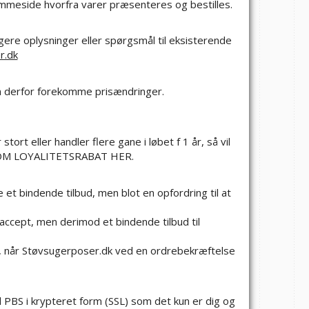
emmeside hvorfra varer præsenteres og bestilles.
ere oplysninger eller spørgsmål til eksisterende
r.dk
an derfor forekomme prisændringer.
tort eller handler flere gane i løbet f 1 år, så vil
OM LOYALITETSRABAT HER
.
t bindende tilbud, men blot en opfordring til at
accept, men derimod et bindende tilbud til
, når Støvsugerposer.dk ved en ordrebekræftelse
l PBS i krypteret form (SSL) som det kun er dig og