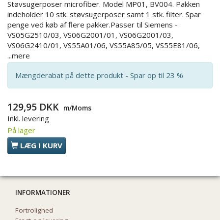
Støvsugerposer microfiber. Model MP01, BV004. Pakken
indeholder 10 stk. støvsugerposer samt 1 stk. filter. Spar
penge ved køb af flere pakker.Passer til Siemens -
VS05G2510/03, VS06G2001/01, VS06G2001/03,
VS06G2410/01, VS55A01/06, VS55A85/05, VS55E81/06,
...mere
Mængderabat på dette produkt - Spar op til 23 %
129,95 DKK
m/Moms
Inkl. levering
På lager
LÆG I KURV
INFORMATIONER
Fortrolighed