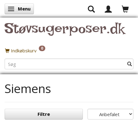
Menu
Skifte navigation
Støvsugerposer.dk
0
Indkøbskurv
Siemens
Filtre