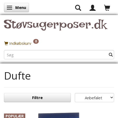
Menu
Skifte navigation
Støvsugerposer.dk
0
Indkøbskurv
Dufte
Filtre
POPULÆR