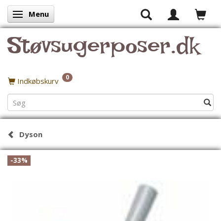
Menu
Skifte navigation
Støvsugerposer.dk
0
Indkøbskurv
Dyson
-33%