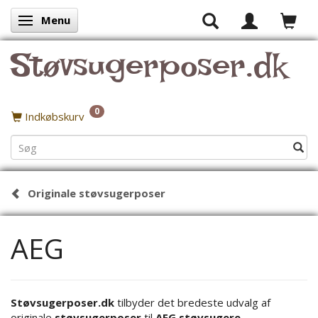
Menu
Skifte navigation
Støvsugerposer.dk
0
Indkøbskurv
Originale støvsugerposer
AEG
Støvsugerposer.dk
tilbyder det bredeste udvalg af
originale
støvsugerposer
til
AEG støvsugere
.