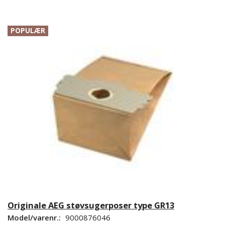
POPULÆR
Originale AEG støvsugerposer type GR13
Model/varenr.:
9000876046