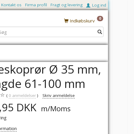
Kontakt os
Firma profil
Fragt og levering
Log ind
0
Indkøbskurv
eskoprør Ø 35 mm,
ngde 61-100 mm
0
anmeldelser
Skriv anmeldelse
,95 DKK
m/Moms
ring
ormation