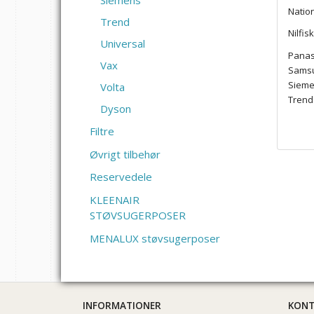
Siemens
Natio
Trend
Nilfis
Universal
Panas
Vax
Sams
Siem
Volta
Trend
Dyson
Filtre
Øvrigt tilbehør
Reservedele
KLEENAIR
STØVSUGERPOSER
MENALUX støvsugerposer
INFORMATIONER
KON