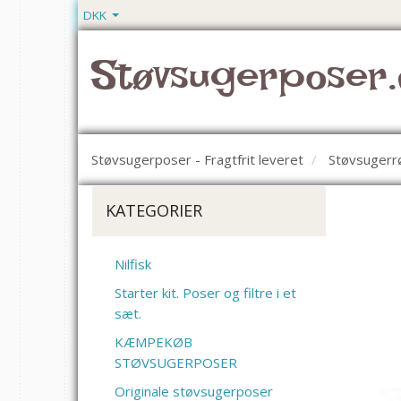
DKK
Støvsugerposer.
Støvsugerposer - Fragtfrit leveret
Støvsugerr
KATEGORIER
Nilfisk
Starter kit. Poser og filtre i et
sæt.
KÆMPEKØB
STØVSUGERPOSER
Originale støvsugerposer