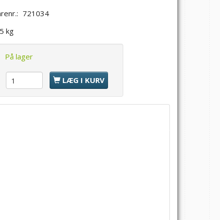
renr.:
721034
,5 kg
:
På lager
l
LÆG I KURV