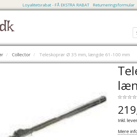
Loyalitetsrabat - FÅ EKSTRA RABAT
Returneringsformular
dk
ør
Collector
Teleskoprør Ø 35 mm, længde 61-100 mm
Tel
læ
219
Inkl. leve
Mere inf