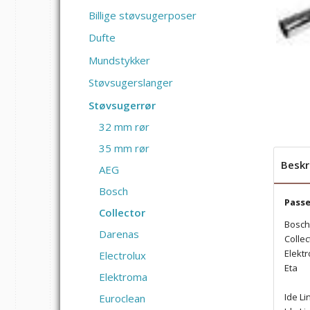
Billige støvsugerposer
Dufte
Mundstykker
Støvsugerslanger
Støvsugerrør
32 mm rør
35 mm rør
Beskr
AEG
Bosch
Passer
Collector
Bosch
Darenas
Collec
Elekt
Electrolux
Eta
Elektroma
Ide Li
Euroclean