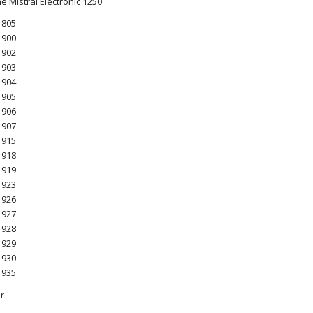
ne Mistral Electronic 1250
 805
 900
 902
 903
 904
 905
 906
 907
 915
 918
 919
 923
 926
 927
 928
 929
 930
 935
r