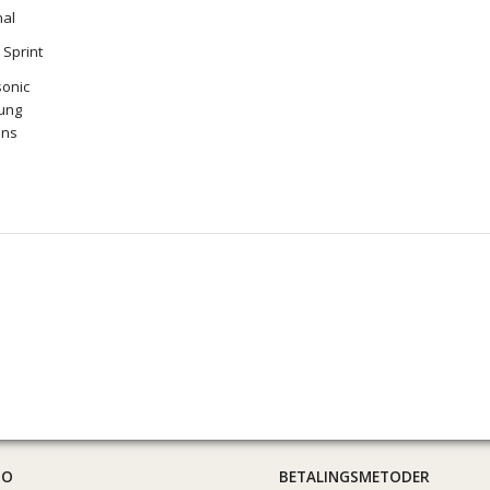
nal
k Sprint
onic
ung
ens
TO
BETALINGSMETODER