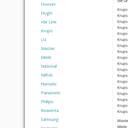
Ide Li
Hoover
Krups
Hugin
Krups
Ide Line
Krups
Krups
Krups
Krups
LG
Krups
Krups
Master
Krups
Miele
Krups
Krups
National
Krups
Nilfisk
Krups
Krups
Numatic
Krups
Panasonic
Krups
Krups
Philips
Krups
Rowenta
Krups
Samsung
Maste
Miele