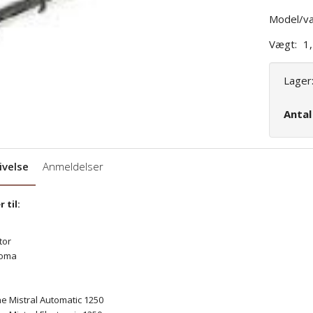
Model/va
Vægt:
1
Lager
Anta
ivelse
Anmeldelser
 til:
tor
roma
ne Mistral Automatic 1250