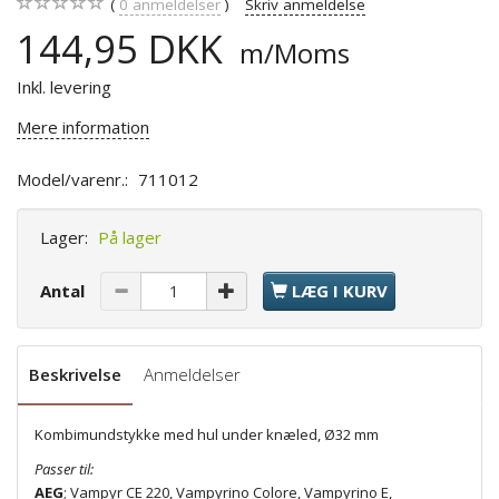
0
anmeldelser
Skriv anmeldelse
144,95 DKK
m/Moms
Inkl. levering
Mere information
Model/varenr.:
711012
Lager:
På lager
Antal
LÆG I KURV
Beskrivelse
Anmeldelser
Kombimundstykke med hul under knæled, Ø32 mm
Passer til:
AEG
; Vampyr CE 220, Vampyrino Colore, Vampyrino E,