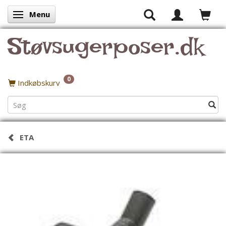
Menu
Skifte navigation
Støvsugerposer.dk
0
Indkøbskurv
ETA