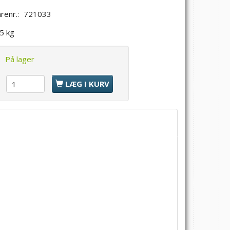
renr.:
721033
,5 kg
:
På lager
l
LÆG I KURV