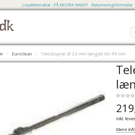
Loyalitetsrabat - FÅ EKSTRA RABAT
Returneringsformular
dk
ør
Euroclean
Teleskoprør Ø 32 mm længde 60-99 mm
Tel
læ
219
Inkl. leve
Mere inf