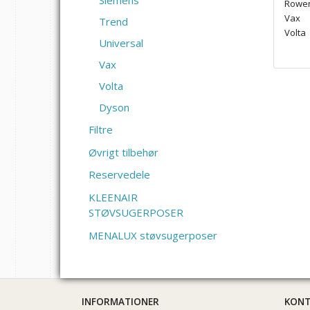
Siemens
Rowe
Vax
Trend
Volta
Universal
Vax
Volta
Dyson
Filtre
Øvrigt tilbehør
Reservedele
KLEENAIR
STØVSUGERPOSER
MENALUX støvsugerposer
INFORMATIONER
KON