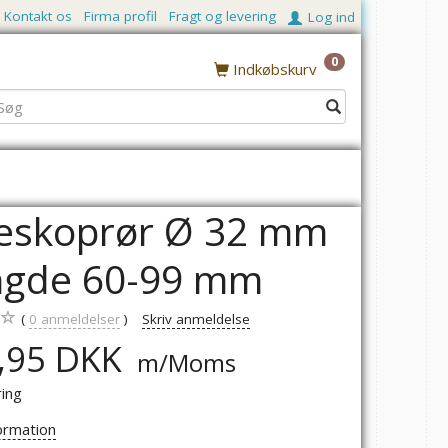
Kontakt os
Firma profil
Fragt og levering
Log ind
0
Indkøbskurv
eskoprør Ø 32 mm
ngde 60-99 mm
0
anmeldelser
Skriv anmeldelse
,95 DKK
m/Moms
ring
ormation