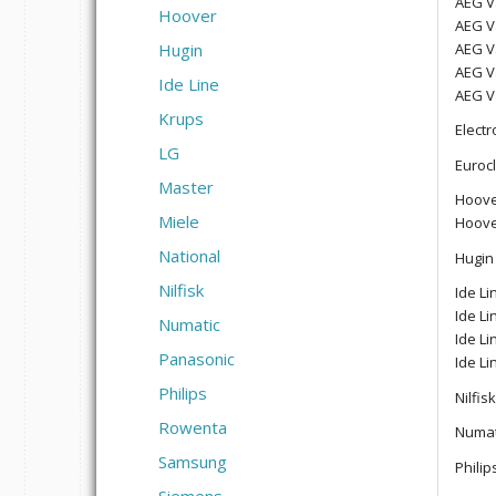
AEG V
Hoover
AEG V
AEG V
Hugin
AEG V
Ide Line
AEG V
Krups
Electr
LG
Euroc
Master
Hoove
Miele
Hoove
National
Hugin
Nilfisk
Ide Li
Ide Li
Numatic
Ide Li
Panasonic
Ide L
Philips
Nilfis
Rowenta
Numat
Samsung
Philip