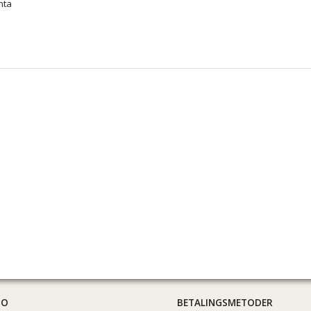
nta
TO
BETALINGSMETODER