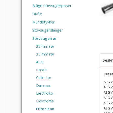
Billige støvsugerposer
Dufte
Mundstykker
Støvsugerslanger
Støvsugerrør
32 mm rør
35 mm rør
Beskr
AEG
Bosch
Passer
Collector
AEG V
Darenas
AEG V
AEG V
Electrolux
AEG V
Elektroma
AEG V
AEG V
Euroclean