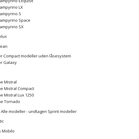
ampyrino Exquisit
ampyrino LX
ampyrino S
ampyrino Space
ampyrino SX
olux
lean
r Compact modeller uden låsesystem
r Galaxy
ne Mistral
ne Mistral Compact
ne Mistral Lux 1250
ine Tornado
k Alle modeller - undtagen Sprint modeller
ic
s Mobilo