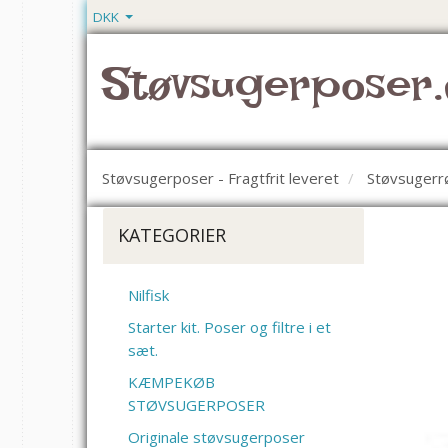
DKK
Støvsugerposer.
Støvsugerposer - Fragtfrit leveret
Støvsugerr
KATEGORIER
Nilfisk
Starter kit. Poser og filtre i et
sæt.
KÆMPEKØB
STØVSUGERPOSER
Originale støvsugerposer