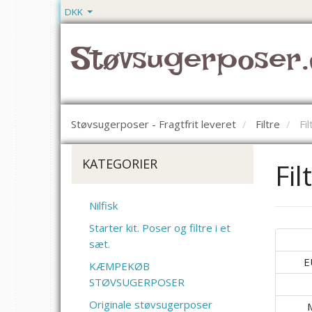
DKK
Støvsugerposer.
Støvsugerposer - Fragtfrit leveret
Filtre
Fi
KATEGORIER
Fil
Nilfisk
Starter kit. Poser og filtre i et
sæt.
E
KÆMPEKØB
STØVSUGERPOSER
Originale støvsugerposer