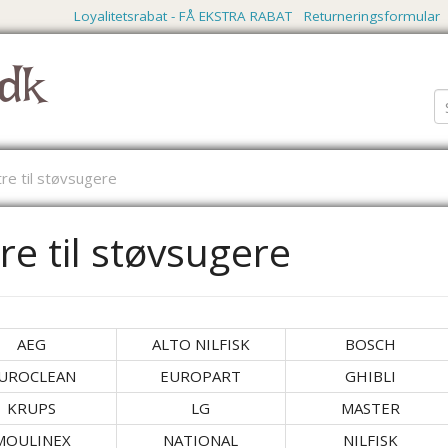
Loyalitetsrabat - FÅ EKSTRA RABAT
Returneringsformular
dk
ltre til støvsugere
tre til støvsugere
AEG
ALTO NILFISK
BOSCH
UROCLEAN
EUROPART
GHIBLI
KRUPS
LG
MASTER
MOULINEX
NATIONAL
NILFISK