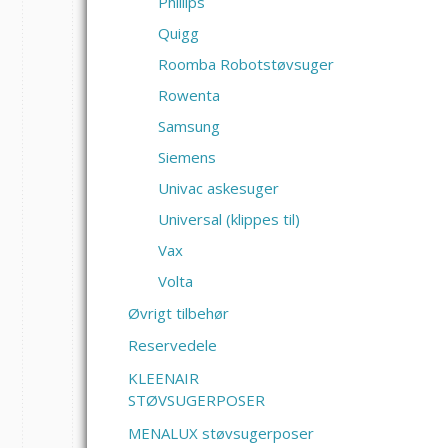
Phlilips
Quigg
Roomba Robotstøvsuger
Rowenta
Samsung
Siemens
Univac askesuger
Universal (klippes til)
Vax
Volta
Øvrigt tilbehør
Reservedele
KLEENAIR
STØVSUGERPOSER
MENALUX støvsugerposer