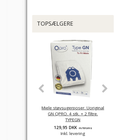
TOPSÆLGERE
Miele støvsugerposer. Uoriginal
Nilfisk One
GN QPRO. 4 stk. + 2 filtre.
Originale 
TYPEGN
78
129,95 DKK
149,9
m/Moms
Inkl. levering
Inkl