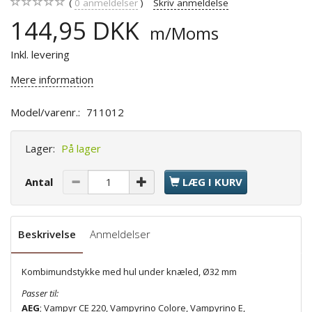
0
anmeldelser
Skriv anmeldelse
144,95 DKK
m/Moms
Inkl. levering
Mere information
Model/varenr.:
711012
Lager:
På lager
Antal
LÆG I KURV
Beskrivelse
Anmeldelser
Kombimundstykke med hul under knæled, Ø32 mm
Passer til:
AEG
; Vampyr CE 220, Vampyrino Colore, Vampyrino E,