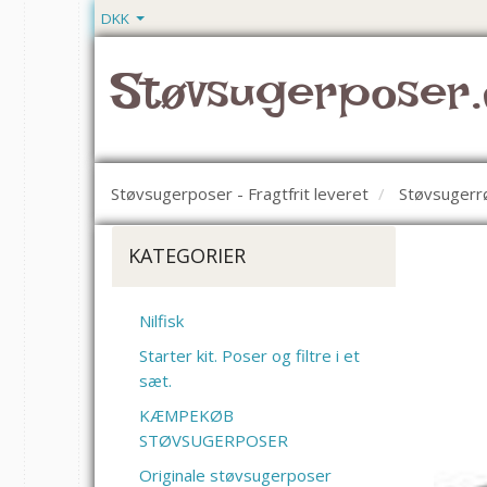
DKK
Støvsugerposer.
Støvsugerposer - Fragtfrit leveret
Støvsugerr
KATEGORIER
Nilfisk
Starter kit. Poser og filtre i et
sæt.
KÆMPEKØB
STØVSUGERPOSER
Originale støvsugerposer