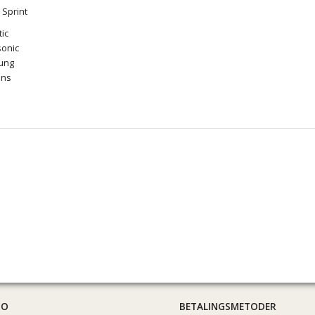
k Sprint
ic
onic
ung
ens
TO
BETALINGSMETODER