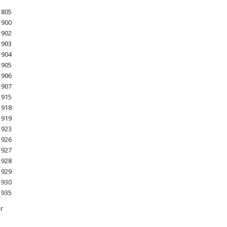
 805
 900
 902
 903
 904
 905
 906
 907
 915
 918
 919
 923
 926
 927
 928
 929
 930
 935
r