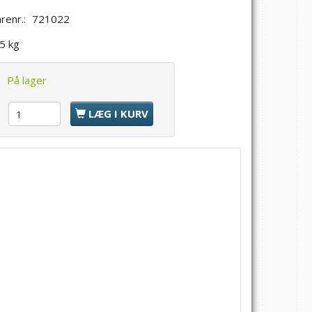
renr.:
721022
,5 kg
:
På lager
l
LÆG I KURV