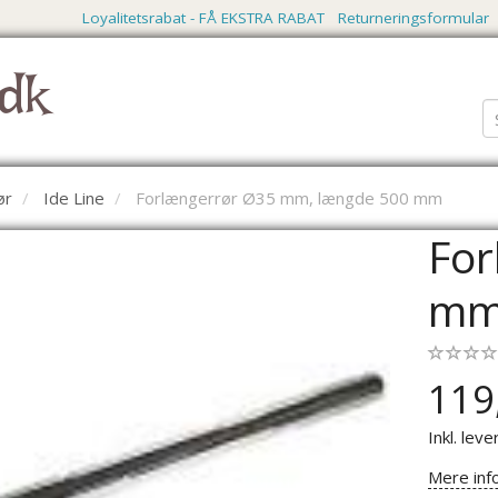
Loyalitetsrabat - FÅ EKSTRA RABAT
Returneringsformular
dk
ør
Ide Line
Forlængerrør Ø35 mm, længde 500 mm
For
mm
119
Inkl. leve
Mere inf