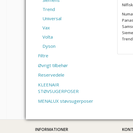
Siemens
Nilfis
Trend
Numat
Universal
Panas
Sams
Vax
Siem
Volta
Trend
Dyson
Filtre
Øvrigt tilbehør
Reservedele
KLEENAIR
STØVSUGERPOSER
MENALUX støvsugerposer
INFORMATIONER
KON