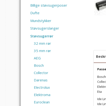
Billige støvsugerposer
Dufte
Mundstykker
Støvsugerslanger
Støvsugerrør
32 mm rør
35 mm rør
Beskr
AEG
Bosch
Passer
Collector
Bosch
Darenas
Collec
Elekt
Electrolux
Eta
Elektroma
Ide Li
Euroclean
Ide Li