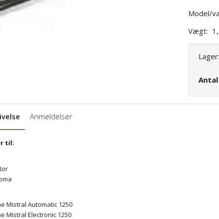
Model/va
Vægt:
1
Lager
Anta
ivelse
Anmeldelser
 til:
tor
roma
ne Mistral Automatic 1250
ne Mistral Electronic 1250