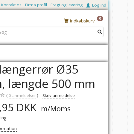
Kontakt os
Firma profil
Fragt og levering
Log ind
0
Indkøbskurv
længerrør Ø35
, længde 500 mm
0
anmeldelser
Skriv anmeldelse
,95 DKK
m/Moms
ring
ormation