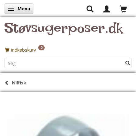
Menu
Skifte navigation
Støvsugerposer.dk
0
Indkøbskurv
Nilfisk