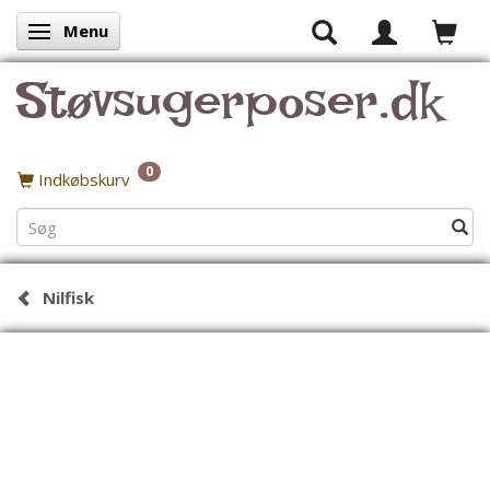
Menu
Skifte navigation
Støvsugerposer.dk
0
Indkøbskurv
Nilfisk