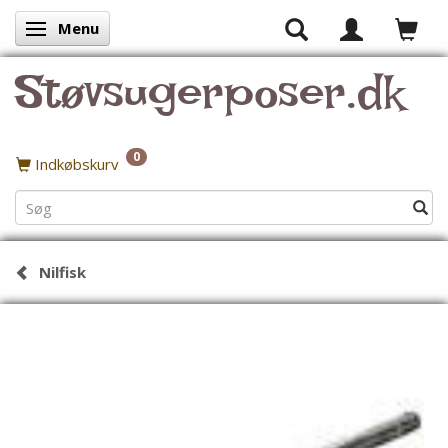
Menu
Skifte navigation
Støvsugerposer.dk
0
Indkøbskurv
Nilfisk