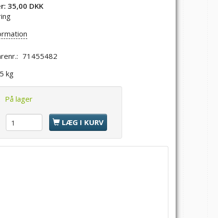
er:
35,00 DKK
ring
ormation
renr.:
71455482
,5 kg
:
På lager
l
LÆG I KURV