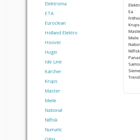
Elektroma
Elekt
Ea
ETA
Frithio
Euroclean
Krups
Maste
Holland Elektro
Miele
Hoover
Natio
Nilfisk
Hugin
Panas
Ide Line
Sams
Siem
Kärcher
Trend
Krups
Master
Miele
National
Nilfisk
Numatic
OBH