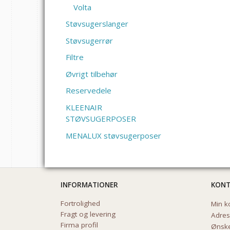
Volta
Støvsugerslanger
Støvsugerrør
Filtre
Øvrigt tilbehør
Reservedele
KLEENAIR
STØVSUGERPOSER
MENALUX støvsugerposer
INFORMATIONER
KON
Fortrolighed
Min k
Fragt og levering
Adre
Firma profil
Ønske