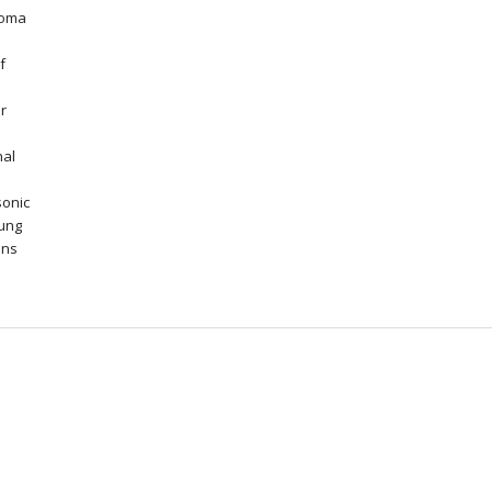
roma
f
r
nal
onic
ung
ens