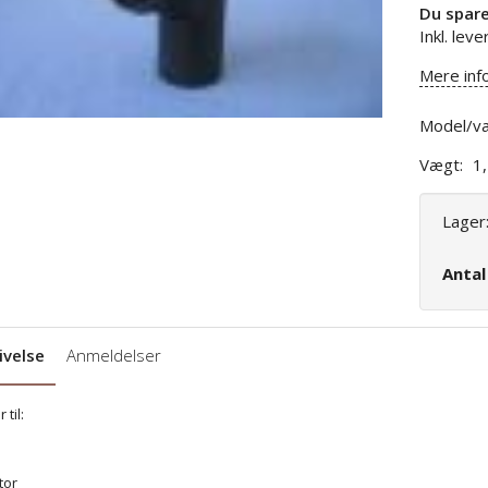
Du spar
Inkl. leve
Mere inf
Model/va
Vægt:
1
Lager
Anta
ivelse
Anmeldelser
 til:
tor