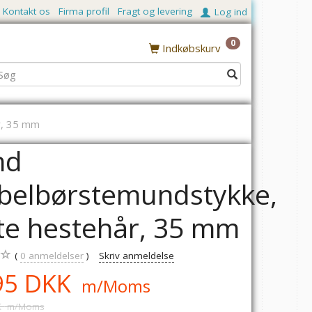
Kontakt os
Firma profil
Fragt og levering
Log ind
0
Indkøbskurv
r, 35 mm
nd
belbørstemundstykke,
e hestehår, 35 mm
0
anmeldelser
Skriv anmeldelse
95 DKK
m/Moms
K
m/Moms