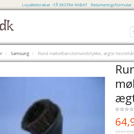
Loyalitetsrabat - FÅ EKSTRA RABAT
Returneringsformular
dk
r
Samsung
Rund møbelbørstemundstykke, ægte hestehå
Ru
mø
ægt
64,
99,95 DK