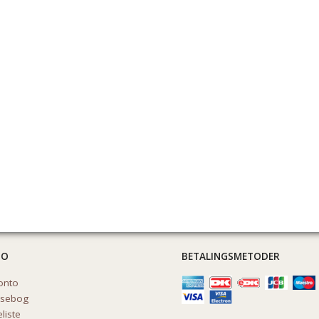
TO
BETALINGSMETODER
onto
ssebog
liste