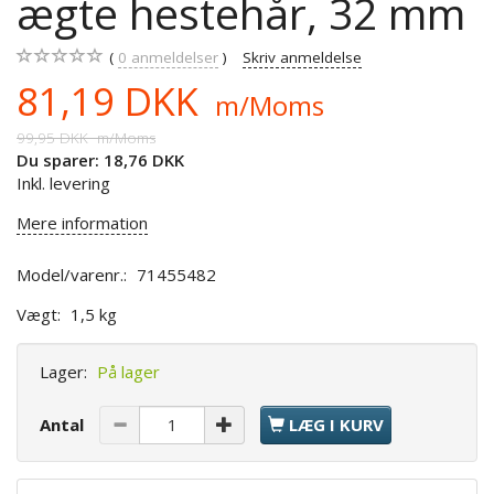
ægte hestehår, 32 mm
0
anmeldelser
Skriv anmeldelse
81,19 DKK
m/Moms
99,95 DKK
m/Moms
Du sparer:
18,76 DKK
Inkl. levering
Mere information
Model/varenr.:
71455482
Vægt:
1,5 kg
Lager:
På lager
Antal
LÆG I KURV