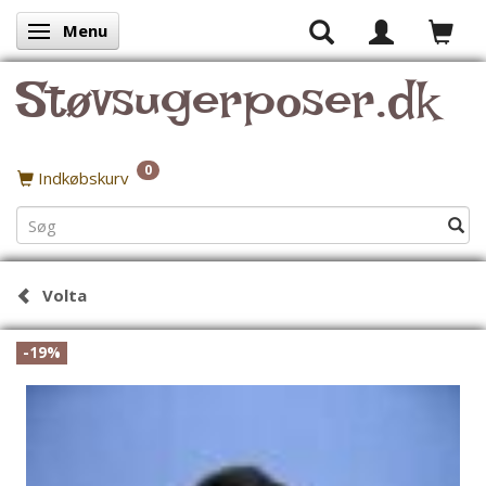
Menu
Skifte navigation
Støvsugerposer.dk
0
Indkøbskurv
Volta
-19%