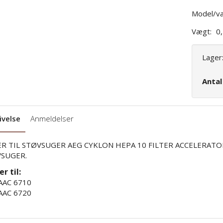
Model/va
Vægt:
0
Lager
Anta
ivelse
Anmeldelser
ER TIL STØVSUGER AEG CYKLON HEPA 10 FILTER ACCELERATOR
SUGER.
r til:
AAC 6710
AAC 6720