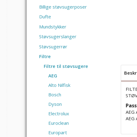
Billige støvsugerposer
Dufte
Mundstykker
Støvsugerslanger
Støvsugerrør
Filtre
Filtre til støvsugere
Beskr
AEG
Alto Nilfisk
FILT
Bosch
STØV
Dyson
Passe
AEG 
Electrolux
AEG 
Euroclean
Europart