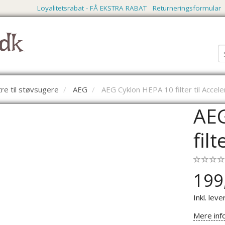
Loyalitetsrabat - FÅ EKSTRA RABAT
Returneringsformular
dk
ltre til støvsugere
AEG
AEG Cyklon HEPA 10 filter til Accele
AEG
fil
199
Inkl. leve
Mere inf