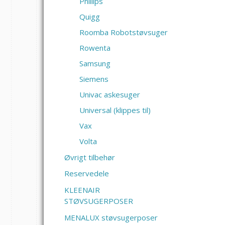
Phlilips
Quigg
Roomba Robotstøvsuger
Rowenta
Samsung
Siemens
Univac askesuger
Universal (klippes til)
Vax
Volta
Øvrigt tilbehør
Reservedele
KLEENAIR
STØVSUGERPOSER
MENALUX støvsugerposer