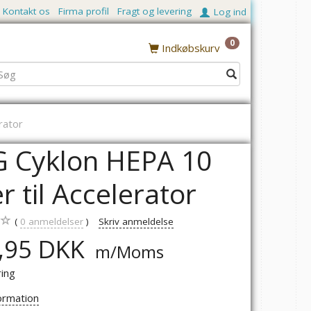
Kontakt os
Firma profil
Fragt og levering
Log ind
0
Indkøbskurv
rator
 Cyklon HEPA 10
ter til Accelerator
0
anmeldelser
Skriv anmeldelse
,95 DKK
m/Moms
ring
ormation