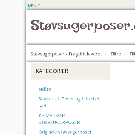
DKK
Støvsugerposer.
Støvsugerposer - Fragtfrit leveret
Filtre
Fi
KATEGORIER
Nilfisk
Starter kit. Poser og filtre i et
sæt.
KÆMPEKØB
STØVSUGERPOSER
Originale støvsugerposer