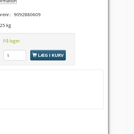
ormation
renr.:
9092880609
,25 kg
:
På lager
l
LÆG I KURV