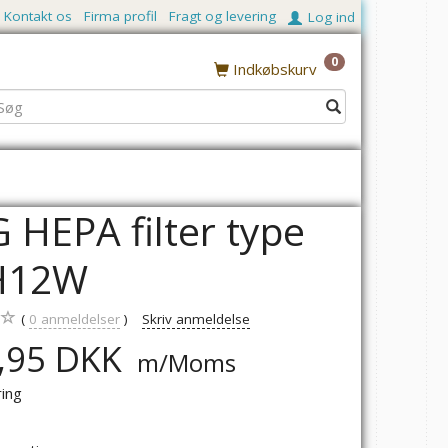
Kontakt os
Firma profil
Fragt og levering
Log ind
0
Indkøbskurv
 HEPA filter type
H12W
0
anmeldelser
Skriv anmeldelse
,95 DKK
m/Moms
ring