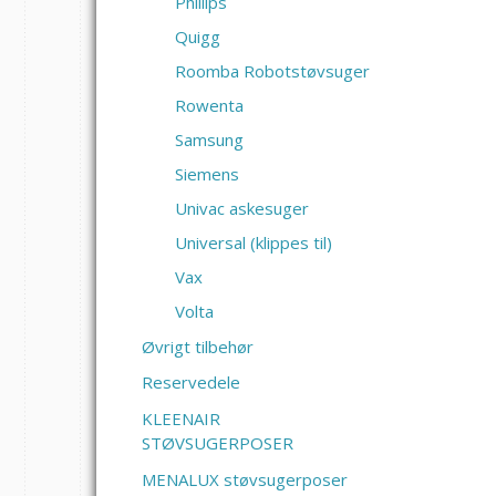
Phlilips
Quigg
Roomba Robotstøvsuger
Rowenta
Samsung
Siemens
Univac askesuger
Universal (klippes til)
Vax
Volta
Øvrigt tilbehør
Reservedele
KLEENAIR
STØVSUGERPOSER
MENALUX støvsugerposer