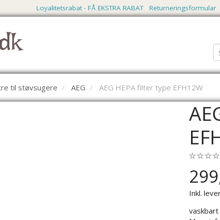
Loyalitetsrabat - FÅ EKSTRA RABAT
Returneringsformular
dk
ltre til støvsugere
AEG
AEG HEPA filter type EFH12W
AEG
EF
299
Inkl. leve
vaskbart