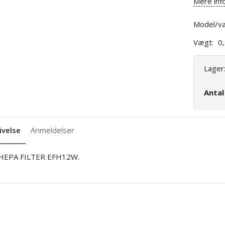
Mere inf
Model/va
Vægt:
0
Lager
Anta
ivelse
Anmeldelser
HEPA FILTER EFH12W.