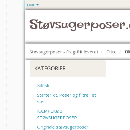
DKK
Støvsugerposer.
Støvsugerposer - Fragtfrit leveret
Filtre
Fi
KATEGORIER
Nilfisk
Starter kit. Poser og filtre i et
sæt.
KÆMPEKØB
STØVSUGERPOSER
Originale støvsugerposer