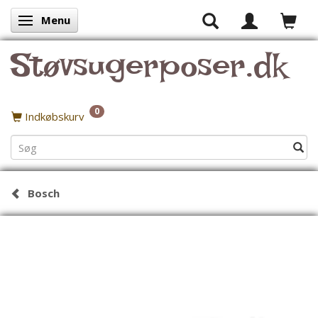
Menu
Skifte navigation
Støvsugerposer.dk
0
Indkøbskurv
Bosch