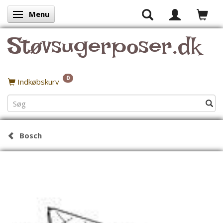
Menu
Skifte navigation
Støvsugerposer.dk
0
Indkøbskurv
Bosch