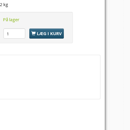
,2 kg
:
På lager
l
LÆG I KURV