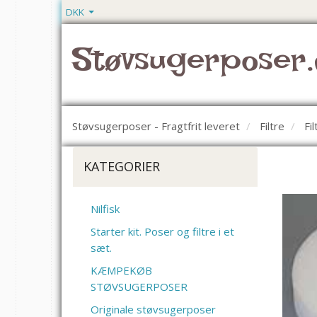
DKK
Støvsugerposer.
Støvsugerposer - Fragtfrit leveret
Filtre
Fi
KATEGORIER
Nilfisk
Starter kit. Poser og filtre i et
sæt.
KÆMPEKØB
STØVSUGERPOSER
Originale støvsugerposer