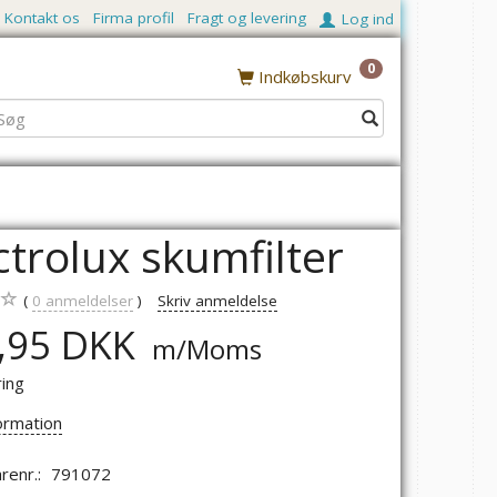
Kontakt os
Firma profil
Fragt og levering
Log ind
0
Indkøbskurv
ctrolux skumfilter
0
anmeldelser
Skriv anmeldelse
,95 DKK
m/Moms
ring
ormation
renr.:
791072