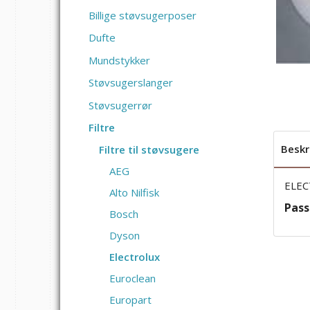
Billige støvsugerposer
Dufte
Mundstykker
Støvsugerslanger
Støvsugerrør
Filtre
Beskr
Filtre til støvsugere
AEG
ELEC
Alto Nilfisk
Passe
Bosch
Dyson
Electrolux
Euroclean
Europart