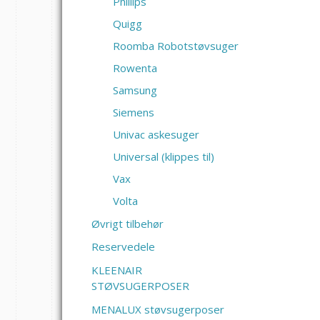
Phlilips
Quigg
Roomba Robotstøvsuger
Rowenta
Samsung
Siemens
Univac askesuger
Universal (klippes til)
Vax
Volta
Øvrigt tilbehør
Reservedele
KLEENAIR
STØVSUGERPOSER
MENALUX støvsugerposer