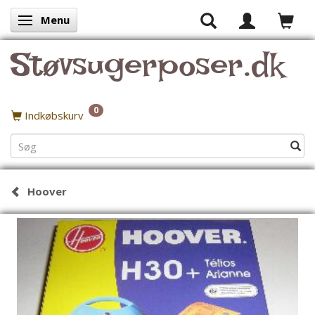
Menu
Skifte navigation
Støvsugerposer.dk
0
Indkøbskurv
Hoover