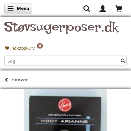
Menu
Skifte navigation
Støvsugerposer.dk
0
Indkøbskurv
Hoover