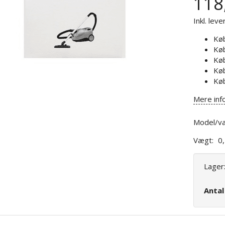
118
Inkl. leve
Kø
Kø
Kø
Kø
Kø
Mere inf
Model/va
Vægt:
0
Lager
Anta