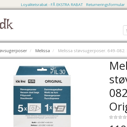
Loyalitetsrabat - FÅ EKSTRA RABAT
Returneringsformular
dk
støvsugerposer
Melissa
Melissa støvsugerposer. 649-082. 5 
Mel
stø
082
Ori