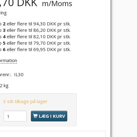
,70 DKK
m/Moms
ring
b
2
eller flere til
94,30 DKK
pr stk.
b
3
eller flere til
86,20 DKK
pr stk.
b
4
eller flere til
82,10 DKK
pr stk.
b
5
eller flere til
79,70 DKK
pr stk.
b
6
eller flere til
69,95 DKK
pr stk.
ormation
renr.:
IL30
,2 kg
:
3 stk tilbage på lager
l
LÆG I KURV