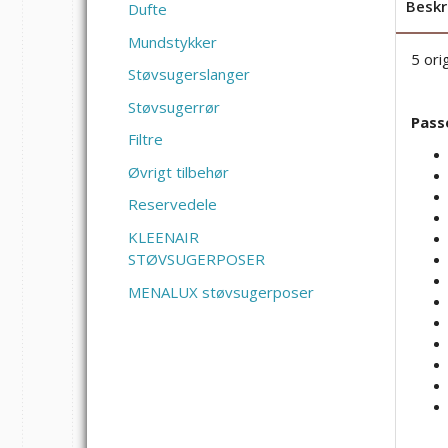
Beskr
Dufte
Mundstykker
5 ori
Støvsugerslanger
Støvsugerrør
Passe
Filtre
Øvrigt tilbehør
Reservedele
KLEENAIR
STØVSUGERPOSER
MENALUX støvsugerposer