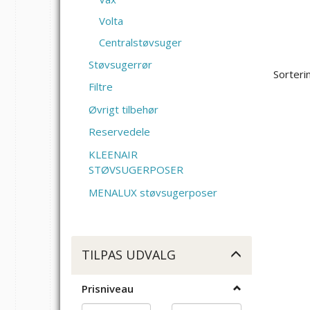
Volta
Centralstøvsuger
Støvsugerrør
Sorteri
Filtre
Øvrigt tilbehør
Reservedele
KLEENAIR
STØVSUGERPOSER
MENALUX støvsugerposer
Skifte
TILPAS UDVALG
filter
Prisniveau