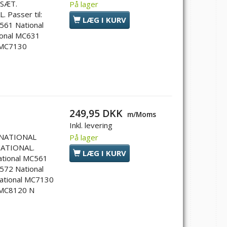
SÆT.
På lager
Passer til:
LÆG I KURV
561 National
ional MC631
 MC7130
249,95 DKK
m/Moms
Inkl. levering
NATIONAL
På lager
ATIONAL.
LÆG I KURV
ational MC561
572 National
ational MC7130
 MC8120 N