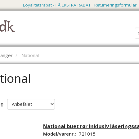
Loyalitetsrabat - FÅ EKSTRA RABAT
Returneringsformular
dk
langer
National
tional
ng:
National buet rør inklusiv låseringss
Model/varenr.:
721015