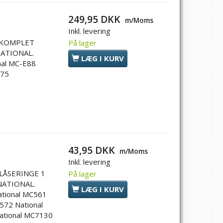
249,95 DKK
m/Moms
Inkl. levering
 KOMPLET
På lager
ATIONAL.
LÆG I KURV
onal MC-E88
775
43,95 DKK
m/Moms
Inkl. levering
LÅSERINGE 1
På lager
NATIONAL.
LÆG I KURV
ational MC561
572 National
ational MC7130