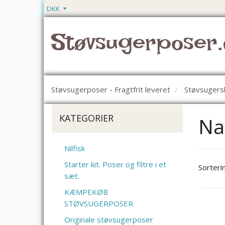
DKK
Støvsugerposer.
Støvsugerposer - Fragtfrit leveret
Støvsugers
KATEGORIER
Na
Nilfisk
Starter kit. Poser og filtre i et
Sorteri
sæt.
KÆMPEKØB
STØVSUGERPOSER
Originale støvsugerposer