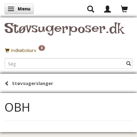
Menu
Skifte navigation
Støvsugerposer.dk
0
Indkøbskurv
Støvsugerslanger
OBH