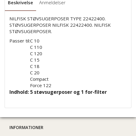
Beskrivelse
Anmeldelser
NILFISK STØVSUGERPOSER TYPE 22422400.
STØVSUGERPOSER NILFISK 22422400. NILFISK
STØVSUGERPOSER.
Passer til:
C 10
C 110
C 120
C 15
C 18
C 20
Compact
Force 122
Indhold: 5 støvsugerposer og 1 for-filter
INFORMATIONER