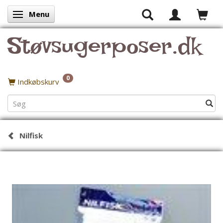
Menu
Skifte navigation
Støvsugerposer.dk
0
Indkøbskurv
Nilfisk