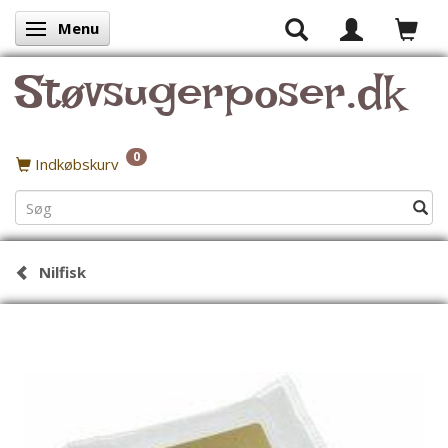
Menu
Skifte navigation
Støvsugerposer.dk
0
Indkøbskurv
Nilfisk