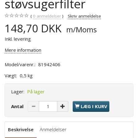
støvsugerfilter
0
anmeldelser
Skriv anmeldelse
148,70 DKK
m/Moms
Inkl. levering
Mere information
Model/varenr.:
81942406
Vægt:
0,5 kg
Lager:
På lager
Antal
LÆG I KURV
Beskrivelse
Anmeldelser