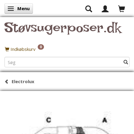
Menu
Skifte navigation
Støvsugerposer.dk
0
Indkøbskurv
Electrolux