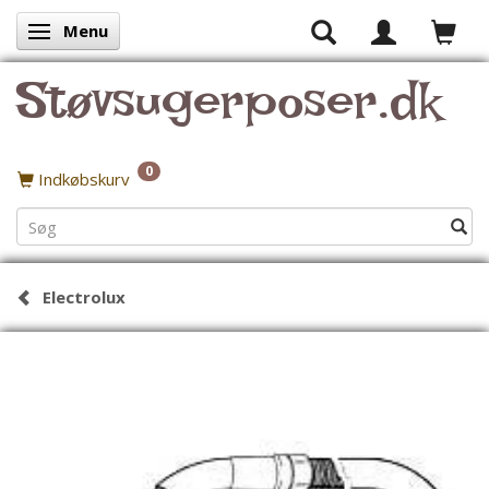
Menu
Skifte navigation
Støvsugerposer.dk
0
Indkøbskurv
Electrolux