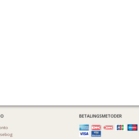
TO
BETALINGSMETODER
onto
ssebog