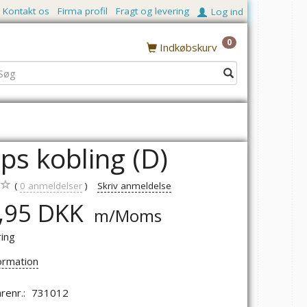
Kontakt os
Firma profil
Fragt og levering
Log ind
0
Indkøbskurv
ps kobling (D)
0
anmeldelser
Skriv anmeldelse
,95 DKK
m/Moms
ring
ormation
renr.:
731012