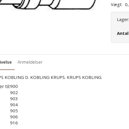
Vægt:
0
Lager
Anta
ivelse
Anmeldelser
S KOBLING D. KOBLING KRUPS. KRUPS KOBLING.
r til:
900
902
903
904
905
906
916