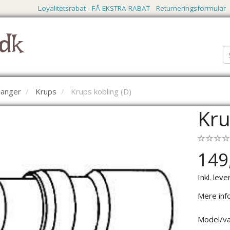
Loyalitetsrabat - FÅ EKSTRA RABAT
Returneringsformular
dk
langer
Krups
Krups kobling (D)
Kru
149
Inkl. leve
Mere inf
Model/va