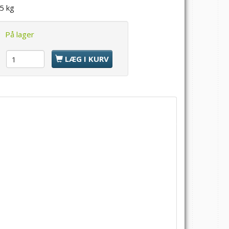
,5 kg
:
På lager
l
LÆG I KURV