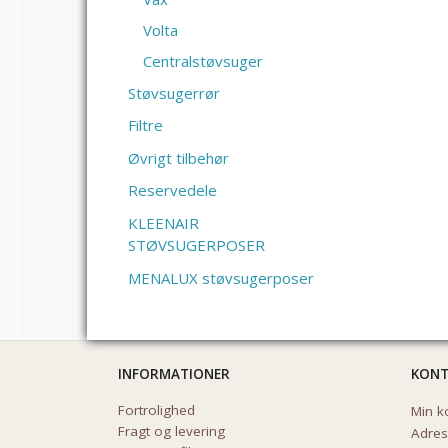
Volta
Centralstøvsuger
Støvsugerrør
Filtre
Øvrigt tilbehør
Reservedele
KLEENAIR
STØVSUGERPOSER
MENALUX støvsugerposer
INFORMATIONER
KON
Fortrolighed
Min k
Fragt og levering
Adre