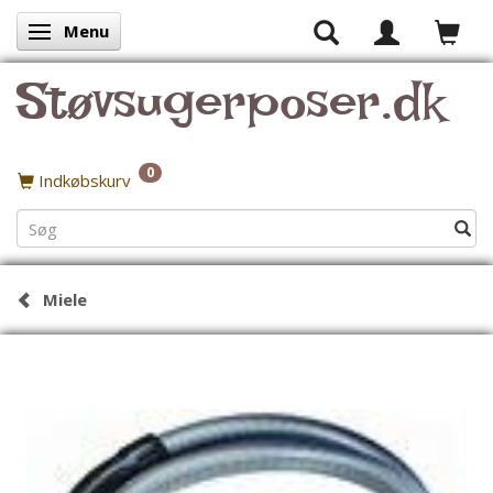
Menu
Skifte navigation
Støvsugerposer.dk
0
Indkøbskurv
Miele