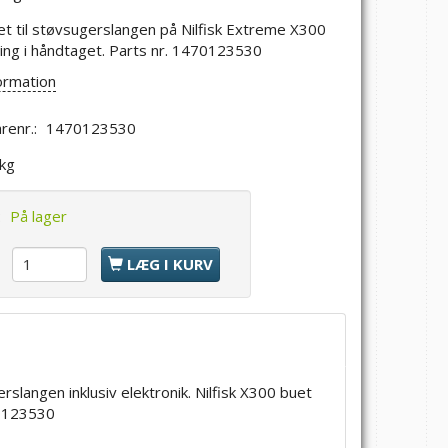
t til støvsugerslangen på Nilfisk Extreme X300
ing i håndtaget. Parts nr. 1470123530
ormation
renr.:
1470123530
 kg
:
På lager
l
LÆG I KURV
langen inklusiv elektronik. Nilfisk X300 buet
70123530