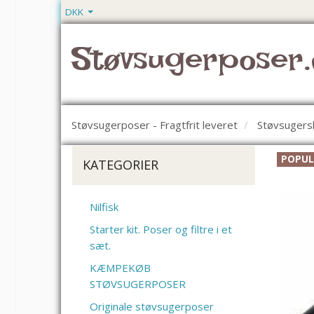
DKK
Støvsugerposer.
Støvsugerposer - Fragtfrit leveret
Støvsugers
POPU
KATEGORIER
Nilfisk
Starter kit. Poser og filtre i et
sæt.
KÆMPEKØB
STØVSUGERPOSER
Originale støvsugerposer