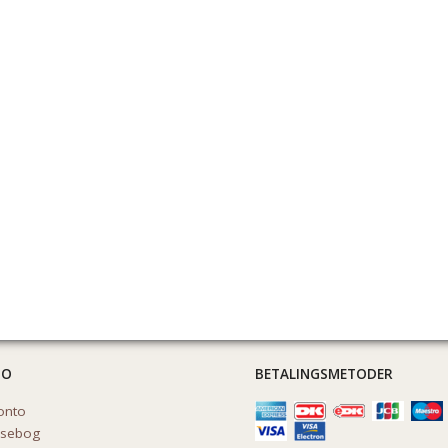
TO
BETALINGSMETODER
onto
ssebog