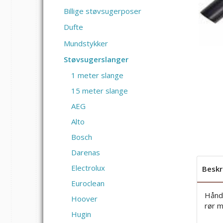
Billige støvsugerposer
Dufte
Mundstykker
Støvsugerslanger
1 meter slange
15 meter slange
AEG
Alto
Bosch
Darenas
Electrolux
Beskr
Euroclean
Håndt
Hoover
rør m
Hugin