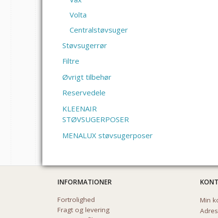
Volta
Centralstøvsuger
Støvsugerrør
Filtre
Øvrigt tilbehør
Reservedele
KLEENAIR
STØVSUGERPOSER
MENALUX støvsugerposer
INFORMATIONER
KON
Fortrolighed
Min k
Fragt og levering
Adre