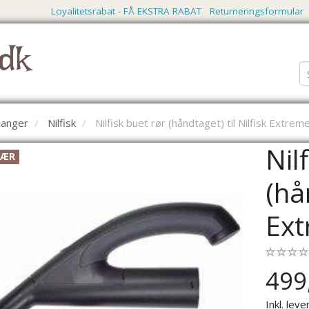
Loyalitetsrabat - FÅ EKSTRA RABAT
Returneringsformular
dk
langer
Nilfisk
Nilfisk buet rør (håndtaget) til Nilfisk Extre
Nil
LÆR
(hå
Ext
499
Inkl. leve