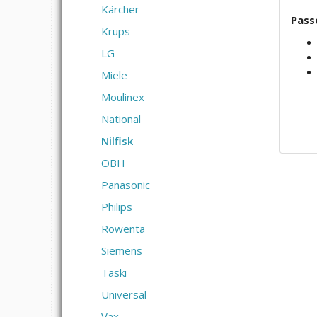
Kärcher
Passe
Krups
LG
Miele
Moulinex
National
Nilfisk
OBH
Panasonic
Philips
Rowenta
Siemens
Taski
Universal
Vax