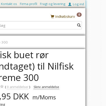
Kontakt os
Firma profil
Fragt og levering
Log ind
0
Indkøbskurv
me 300
fisk buet rør
ndtaget) til Nilfisk
reme 300
0
anmeldelser
Skriv anmeldelse
,95 DKK
m/Moms
ring