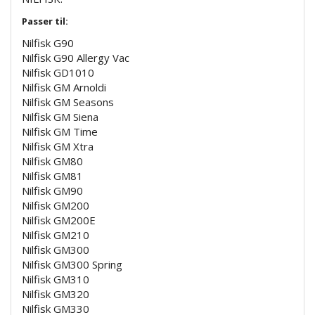
Passer til:
Nilfisk G90
Nilfisk G90 Allergy Vac
Nilfisk GD1010
Nilfisk GM Arnoldi
Nilfisk GM Seasons
Nilfisk GM Siena
Nilfisk GM Time
Nilfisk GM Xtra
Nilfisk GM80
Nilfisk GM81
Nilfisk GM90
Nilfisk GM200
Nilfisk GM200E
Nilfisk GM210
Nilfisk GM300
Nilfisk GM300 Spring
Nilfisk GM310
Nilfisk GM320
Nilfisk GM330