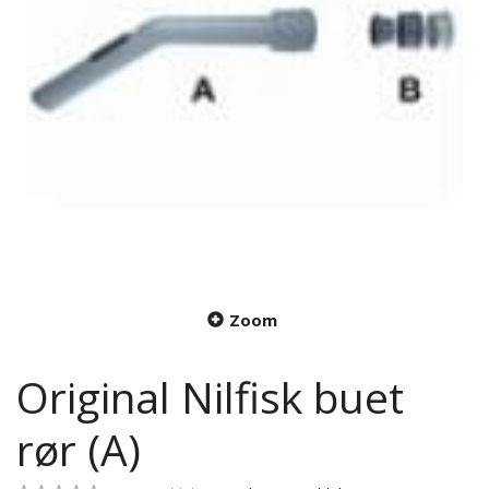
Zoom
Original Nilfisk buet
rør (A)