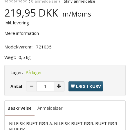
0
anmeldelser
Skriv anmeldelse
219,95 DKK
m/Moms
Inkl. levering
Mere information
Model/varenr.:
721035
Vægt:
0,5 kg
Lager:
På lager
Antal
LÆG I KURV
Beskrivelse
Anmeldelser
NILFISK BUET RØR A. NILFISK BUET RØR. BUET RØR
NILFISK.