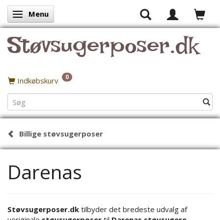
Menu
Skifte navigation
Støvsugerposer.dk
0
Indkøbskurv
Billige støvsugerposer
Darenas
Støvsugerposer.dk
tilbyder det bredeste udvalg af
uoriginale
støvsugerposer
til
Darenas støvsugere
.