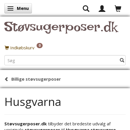
Menu
Skifte navigation
Støvsugerposer.dk
0
Indkøbskurv
Billige støvsugerposer
Husgvarna
Støvsugerposer.dk
tilbyder det bredeste udvalg af
uoriginale
støvsugerposer
til
Husgvarna støvsugere
.