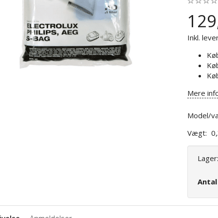
129
Inkl. leve
Kø
Kø
Kø
Mere inf
Model/va
Vægt:
0
Lager
Anta