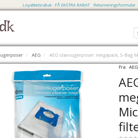
Loyalitetsrabat - FÅ EKSTRA RABAT
Returneringsformular
dk
vsugerposer
AEG
AEG støvsugerposer. megapack, S-Bag Micr
Fra:
AE
AEG
meg
Mic
fil