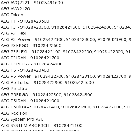
AEG AVQ2121 - 91028491600
AEG AVQ2126
AEG Falcon
AEG P1 - 91028423500
AEG P3 - 91028420300, 91028421500, 91028424800, 910284
AEG P3 Flexi
AEG P3 Power - 91028422300, 91028423000, 91028423900, 
AEG P3ERGO - 91028422600
AEG P3FLEXI - 91028422100, 91028422200, 91028422500, 9
AEG P3IRAN - 91028421700
AEG P3PLUS2 - 91028424900
AEG P5 - 91028420400
AEG P5 Power - 91028422700, 91028423100, 91028423700, 
AEG P5 Turbo - 91028422900, 91028424600
AEG P5 Ultra
AEG P5ERGO - 91028422800, 91028424300
AEG P5IRAN - 91028421900
AEG P5Ultra - 91028421400, 91028421600, 91028422000, 9
AEG Red Fox
AEG System Pro P3E
AEG SYSTEM PROP3CH - 91028421100