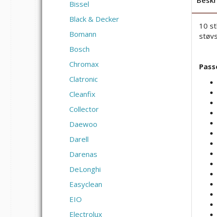
Beskr
Bissel
Black & Decker
10 st
Bomann
støvs
Bosch
Chromax
Passe
Clatronic
Cleanfix
Collector
Daewoo
Darell
Darenas
DeLonghi
Easyclean
EIO
Electrolux