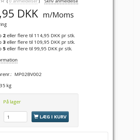
0
anmeldelser
Skriv anmeldelse
,95 DKK
m/Moms
ring
b
2
eller flere til
114,95 DKK
pr stk.
b
3
eller flere til
109,95 DKK
pr stk.
b
5
eller flere til
99,95 DKK
pr stk.
ormation
renr.:
MP02BV002
,35 kg
:
På lager
l
LÆG I KURV