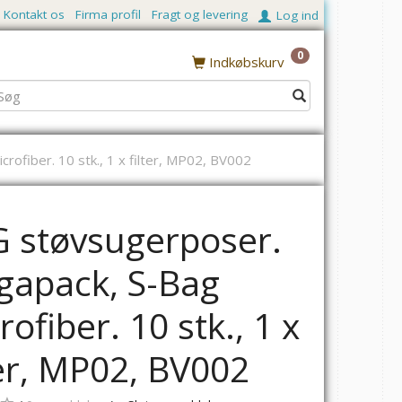
Kontakt os
Firma profil
Fragt og levering
Log ind
0
Indkøbskurv
ofiber. 10 stk., 1 x filter, MP02, BV002
G
 støvsugerposer.
apack, S-Bag
rofiber. 10 stk., 1 x
ter, MP02, BV002