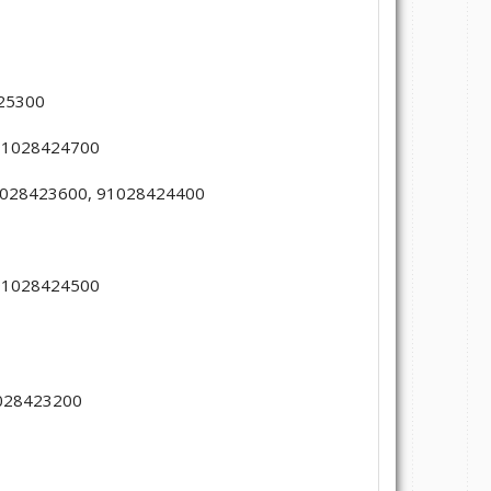
25300
91028424700
1028423600, 91028424400
91028424500
1028423200