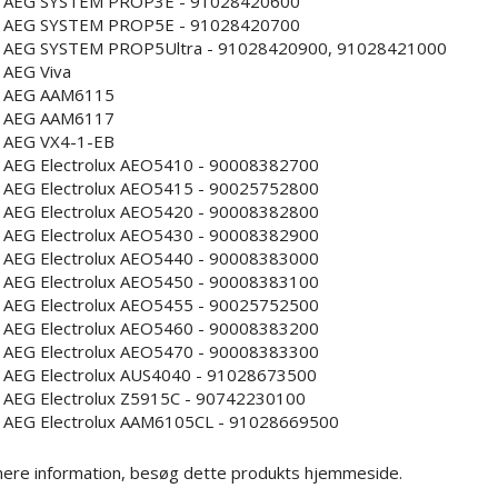
AEG SYSTEM PROP3E - 91028420600
AEG SYSTEM PROP5E - 91028420700
AEG SYSTEM PROP5Ultra - 91028420900, 91028421000
AEG Viva
AEG AAM6115
AEG AAM6117
AEG VX4-1-EB
AEG Electrolux AEO5410 - 90008382700
AEG Electrolux AEO5415 - 90025752800
AEG Electrolux AEO5420 - 90008382800
AEG Electrolux AEO5430 - 90008382900
AEG Electrolux AEO5440 - 90008383000
AEG Electrolux AEO5450 - 90008383100
AEG Electrolux AEO5455 - 90025752500
AEG Electrolux AEO5460 - 90008383200
AEG Electrolux AEO5470 - 90008383300
AEG Electrolux AUS4040 - 91028673500
AEG Electrolux Z5915C - 90742230100
AEG Electrolux AAM6105CL - 91028669500
ere information, besøg dette produkts
hjemmeside
.