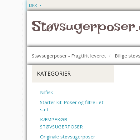
DKK
Støvsugerposer.
Støvsugerposer - Fragtfrit leveret
Billige stø
KATEGORIER
Nilfisk
Starter kit. Poser og filtre i et
sæt.
KÆMPEKØB
STØVSUGERPOSER
Originale støvsugerposer