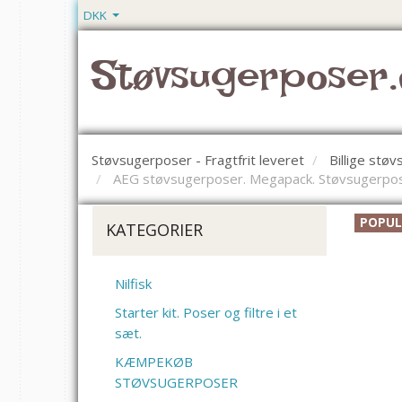
DKK
Støvsugerposer.
Støvsugerposer - Fragtfrit leveret
Billige stø
AEG støvsugerposer. Megapack. Støvsugerposer
POPU
KATEGORIER
Nilfisk
Starter kit. Poser og filtre i et
sæt.
KÆMPEKØB
STØVSUGERPOSER