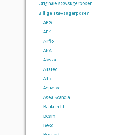
Originale støvsugerposer
Billige støvsugerposer
AEG
AFK
Airflo
AKA
Alaska
Alfatec
Alto
Aquavac
Asea Scandia
Bauknecht
Beam
Beko
Bessert