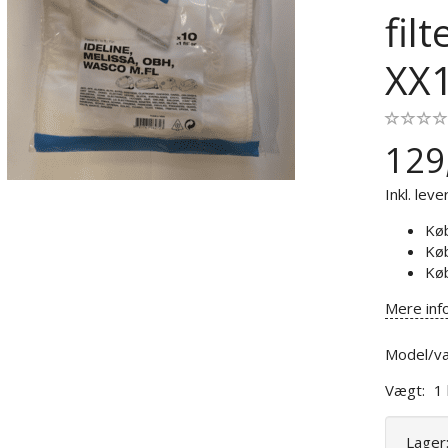
fil
XX
129
Inkl. leve
Kø
Kø
Kø
Mere inf
Model/va
Vægt:
1
Lager