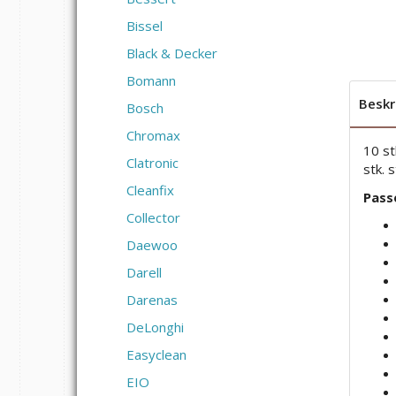
Bissel
Black & Decker
Bomann
Beskr
Bosch
Chromax
10 st
Clatronic
stk. 
Cleanfix
Passe
Collector
Daewoo
Darell
Darenas
DeLonghi
Easyclean
EIO