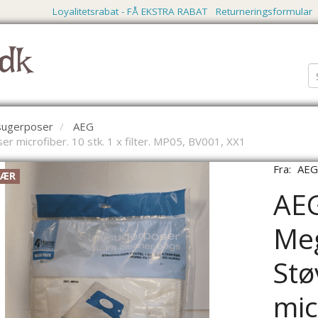
Loyalitetsrabat - FÅ EKSTRA RABAT
Returneringsformular
dk
vsugerposer
AEG
 microfiber. 10 stk. 1 x filter. MP05, BV001, XX1
Fra:
AE
LÆR
AEG
Me
Stø
mic