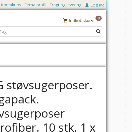
Kontakt os
Firma profil
Fragt og levering
Log ind
0
Indkøbskurv
G
 støvsugerposer.
gapack.
vsugerposer
rofiber. 10 stk. 1 x