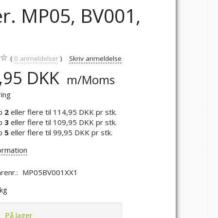
ter. MP05, BV001,
1
0
anmeldelser
Skriv anmeldelse
,95 DKK
m/Moms
ring
b
2
eller flere til
114,95 DKK
pr stk.
b
3
eller flere til
109,95 DKK
pr stk.
b
5
eller flere til
99,95 DKK
pr stk.
ormation
renr.:
MP05BV001XX1
 kg
:
På lager