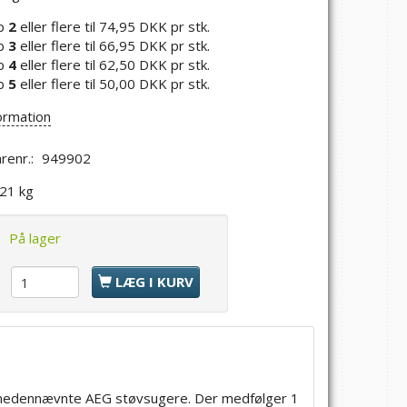
b
2
eller flere til
74,95 DKK
pr stk.
b
3
eller flere til
66,95 DKK
pr stk.
b
4
eller flere til
62,50 DKK
pr stk.
b
5
eller flere til
50,00 DKK
pr stk.
ormation
renr.:
949902
,21 kg
:
På lager
l
LÆG I KURV
il nedennævnte AEG støvsugere. Der medfølger 1