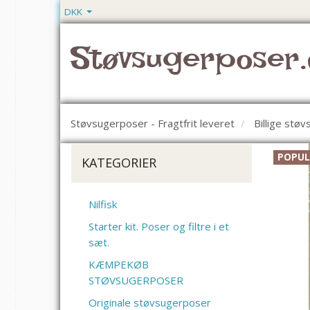
DKK
Støvsugerposer.
Støvsugerposer - Fragtfrit leveret
Billige stø
POPU
KATEGORIER
Nilfisk
Starter kit. Poser og filtre i et
sæt.
KÆMPEKØB
STØVSUGERPOSER
Originale støvsugerposer