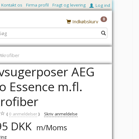
Kontakt os
Firma profil
Fragt og levering
Log ind
0
Indkøbskurv
ikrofiber
vsugerposer AEG
o Essence m.fl.
rofiber
0
anmeldelser
Skriv anmeldelse
95 DKK
m/Moms
ring