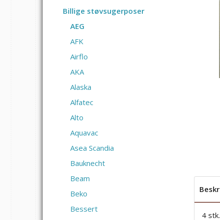
Billige støvsugerposer
AEG
AFK
Airflo
AKA
Alaska
Alfatec
Alto
Aquavac
Asea Scandia
Bauknecht
Beam
Beskr
Beko
Bessert
4 stk