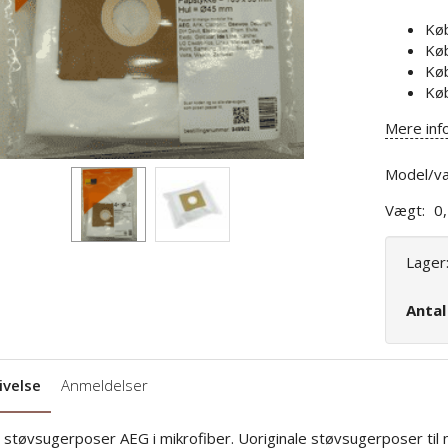
Kø
Kø
Kø
Kø
Mere inf
Model/va
Vægt:
0
Lager
Anta
ivelse
Anmeldelser
. støvsugerposer AEG i mikrofiber. Uoriginale støvsugerposer t