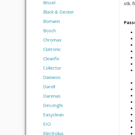
Bissel
stk. 
Black & Decker
Bomann
Passe
Bosch
Chromax
Clatronic
Cleanfix
Collector
Daewoo
Darell
Darenas
DeLonghi
Easyclean
EIO
Electrolux