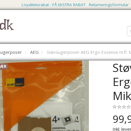
Loyalitetsrabat - FÅ EKSTRA RABAT
Returneringsformular
dk
vsugerposer
AEG
Støvsugerposer AEG Ergo Essence m.fl. M
Stø
LÆR
Erg
Mik
99,
Inkl. leve