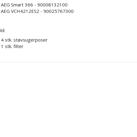
AEG Smart 366 - 90008132100
AEG VCH4212ES2 - 90025767300
ld:
4 stk. støvsugerposer
1 stk. filter