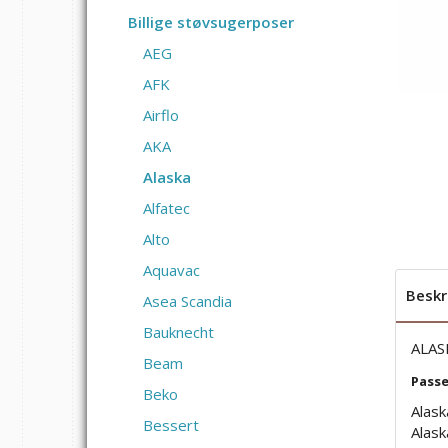
Billige støvsugerposer
AEG
AFK
Airflo
AKA
Alaska
Alfatec
Alto
Aquavac
Beskr
Asea Scandia
Bauknecht
ALAS
Beam
Passer
Beko
Alas
Bessert
Alas