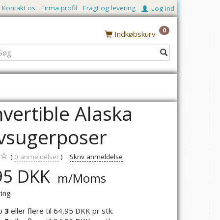
Kontakt os
Firma profil
Fragt og levering
Log ind
0
Indkøbskurv
vertible Alaska
vsugerposer
0
anmeldelser
Skriv anmeldelse
95 DKK
m/Moms
ring
b
3
eller flere til
64,95 DKK
pr stk.