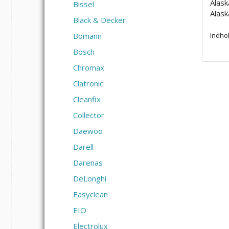
Alas
Bissel
Alas
Black & Decker
Bomann
Indhol
Bosch
Chromax
Clatronic
Cleanfix
Collector
Daewoo
Darell
Darenas
DeLonghi
Easyclean
EIO
Electrolux