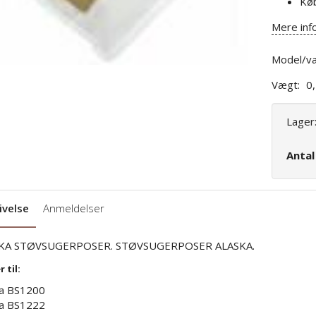
Kø
Mere inf
Model/va
Vægt:
0
Lager
Anta
ivelse
Anmeldelser
KA STØVSUGERPOSER. STØVSUGERPOSER ALASKA.
 til:
ka BS1200
ka BS1222