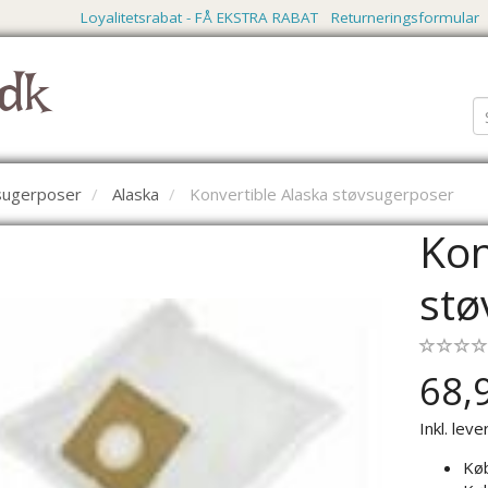
Loyalitetsrabat - FÅ EKSTRA RABAT
Returneringsformular
dk
vsugerposer
Alaska
Konvertible Alaska støvsugerposer
Kon
stø
68,
Inkl. leve
Kø