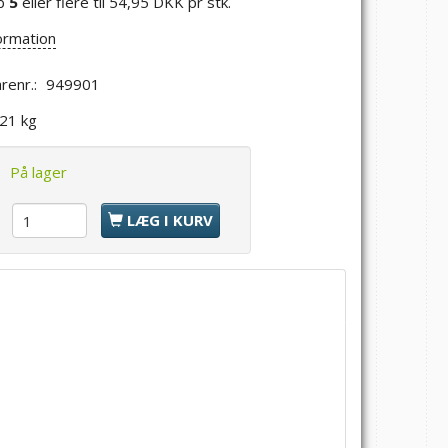
b
5
eller flere til
54,95 DKK
pr stk.
ormation
renr.:
949901
,21 kg
:
På lager
l
LÆG I KURV