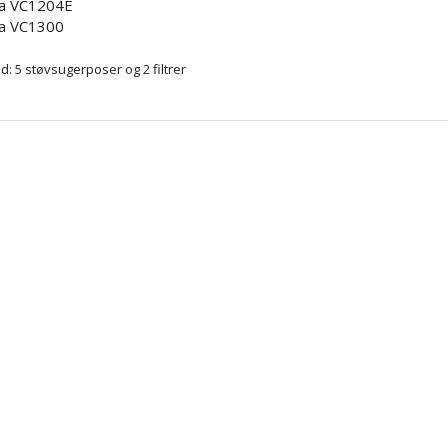
ka VC1204E
ka VC1300
d: 5 støvsugerposer og 2 filtrer