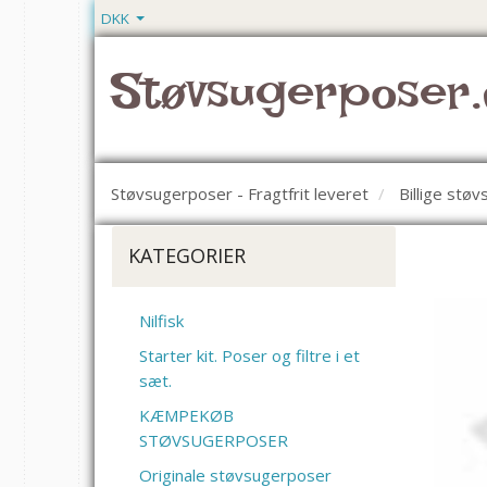
DKK
Støvsugerposer.
Støvsugerposer - Fragtfrit leveret
Billige stø
KATEGORIER
Nilfisk
Starter kit. Poser og filtre i et
sæt.
KÆMPEKØB
STØVSUGERPOSER
Originale støvsugerposer