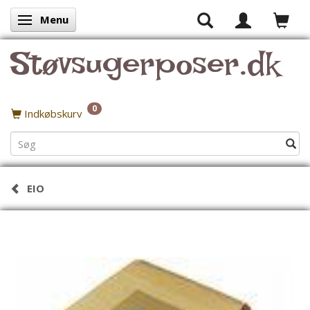
Menu
Skifte navigation
Støvsugerposer.dk
0
Indkøbskurv
EIO