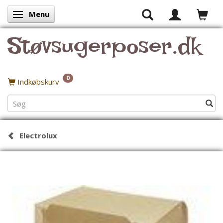
Menu
Skifte navigation
Støvsugerposer.dk
0
Indkøbskurv
Electrolux