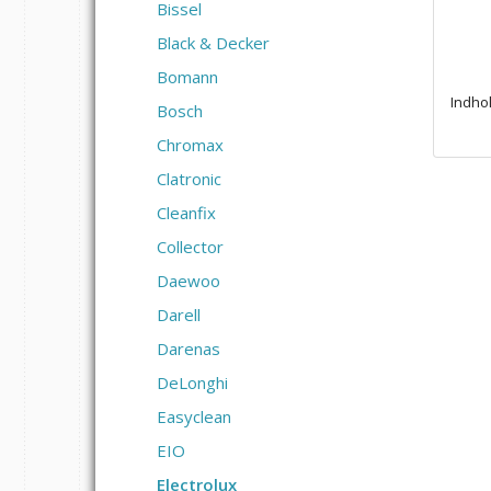
Bissel
Black & Decker
Bomann
Indho
Bosch
Chromax
Clatronic
Cleanfix
Collector
Daewoo
Darell
Darenas
DeLonghi
Easyclean
EIO
Electrolux