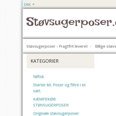
DKK
Støvsugerposer.
Støvsugerposer - Fragtfrit leveret
Billige stø
KATEGORIER
Nilfisk
Starter kit. Poser og filtre i et
sæt.
KÆMPEKØB
STØVSUGERPOSER
Originale støvsugerposer