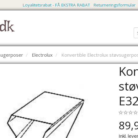
Loyalitetsrabat - FÅ EKSTRA RABAT
Returneringsformular
dk
vsugerposer
Electrolux
Konvertible Electrolux støvsugerpo
Kon
stø
E3
89,
Inkl. leve