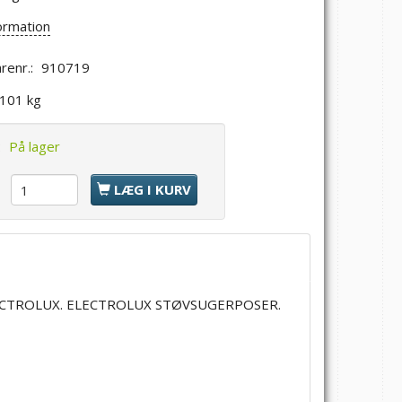
ormation
renr.:
910719
,101 kg
:
På lager
l
LÆG I KURV
CTROLUX. ELECTROLUX STØVSUGERPOSER.