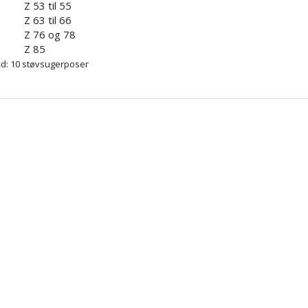
Z 53 til 55
Z 63 til 66
Z 76 og 78
Z 85
ld: 10 støvsugerposer