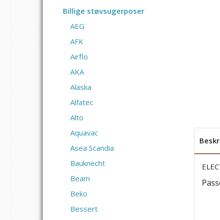
Billige støvsugerposer
AEG
AFK
Airflo
AKA
Alaska
Alfatec
Alto
Aquavac
Beskr
Asea Scandia
Bauknecht
ELEC
Beam
Passe
Beko
Bessert