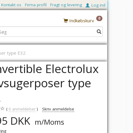
Kontakt os
Firma profil
Fragt og levering
Log ind
0
Indkøbskurv
ser type E32
vertible Electrolux
vsugerposer type
2
0
anmeldelser
Skriv anmeldelse
95 DKK
m/Moms
ring