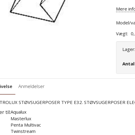
Mere inf
Model/va
Vægt:
0
Lager
Anta
ivelse
Anmeldelser
TROLUX STØVSUGERPOSER TYPE E32. STØVSUGERPOSER ELE
r til:
Aqualux
Masterlux
Penta Multivac
Twinstream