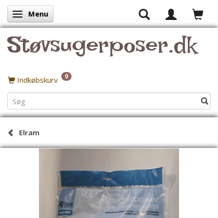
Menu
Skifte navigation
Støvsugerposer.dk
0
Indkøbskurv
Elram