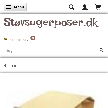
Menu
Skifte navigation
Støvsugerposer.dk
0
Indkøbskurv
ETA