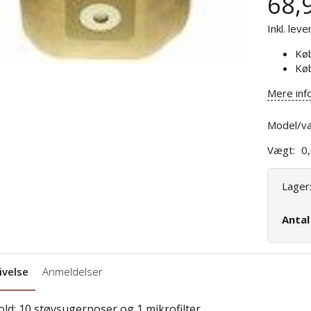
68,
Inkl. leve
Kø
Kø
Mere inf
Model/va
Vægt:
0
Lager
Anta
ivelse
Anmeldelser
old: 10 støvsugerposer og 1 mikrofilter