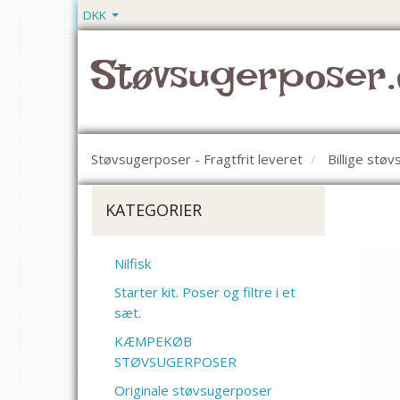
DKK
Støvsugerposer.
Støvsugerposer - Fragtfrit leveret
Billige stø
KATEGORIER
Nilfisk
Starter kit. Poser og filtre i et
sæt.
KÆMPEKØB
STØVSUGERPOSER
Originale støvsugerposer