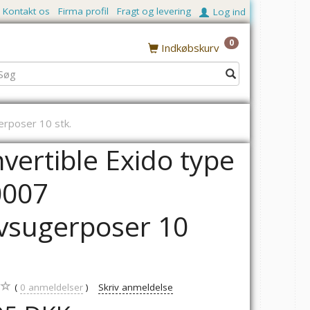
Kontakt os
Firma profil
Fragt og levering
Log ind
0
Indkøbskurv
erposer 10 stk.
vertible Exido type
0007
vsugerposer 10
.
0
anmeldelser
Skriv anmeldelse