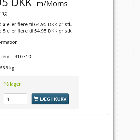
95 DKK
m/Moms
ring
b
3
eller flere til
64,95 DKK
pr stk.
b
5
eller flere til
54,95 DKK
pr stk.
ormation
renr.:
910710
,635 kg
:
På lager
l
LÆG I KURV