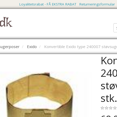
Loyalitetsrabat - FÅ EKSTRA RABAT
Returneringsformular
dk
vsugerposer
Exido
Konvertible Exido type 240007 støvsug
Kon
24
stø
stk