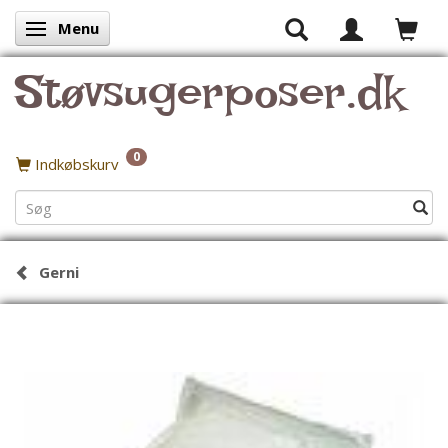
Menu
Skifte navigation
Støvsugerposer.dk
0
Indkøbskurv
Gerni