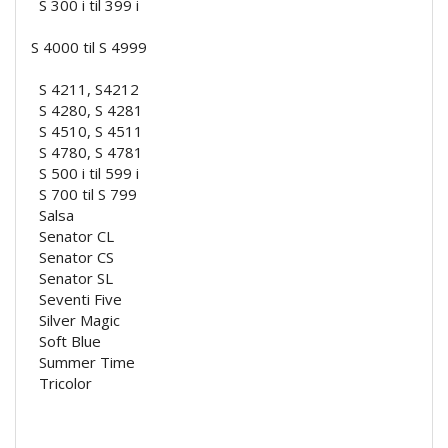
S 300 i til 399 i
S 4000 til S 4999
S 4211, S4212
S 4280, S 4281
S 4510, S 4511
S 4780, S 4781
S 500 i til 599 i
S 700 til S 799
Salsa
Senator CL
Senator CS
Senator SL
Seventi Five
Silver Magic
Soft Blue
Summer Time
Tricolor