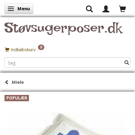
Menu
Skifte navigation
Støvsugerposer.dk
0
Indkøbskurv
Miele
POPULÆR